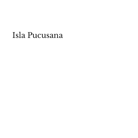
Lima - Perú
Isla Pucusana
2022